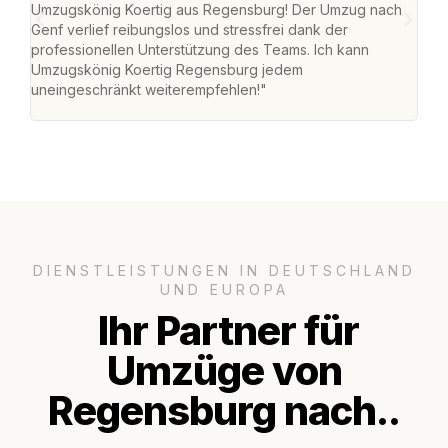
Umzugskönig Koertig aus Regensburg! Der Umzug nach
war
Genf verlief reibungslos und stressfrei dank der
Das 
professionellen Unterstützung des Teams. Ich kann
habe
Umzugskönig Koertig Regensburg jedem
an m
uneingeschränkt weiterempfehlen!"
groß
DIENSTLEISTUNGEN IN DEUTSCHLAND
UND EUROPA
Ihr Partner für
Umzüge von
Regensburg nach..