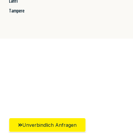
Lahti
Tampere
Jetzt anfragen &
100€ sparen!
Unverbindlich Anfragen