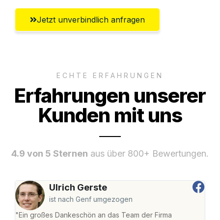
Jetzt unverbindlich anfragen
ECHTE ERFAHRUNGEN
Erfahrungen unserer
Kunden mit uns
4.9 von 5 Sternen
aus über 800+ Bewertungen.
Ulrich Gerste
ist nach Genf umgezogen
"Ein großes Dankeschön an das Team der Firma
"Di