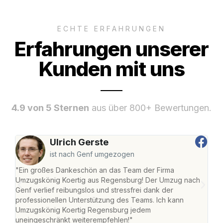
ECHTE ERFAHRUNGEN
Erfahrungen unserer
Kunden mit uns
4.9 von 5 Sternen
aus über 800+ Bewertungen.
Ulrich Gerste
ist nach Genf umgezogen
"Ein großes Dankeschön an das Team der Firma
"Di
Umzugskönig Koertig aus Regensburg! Der Umzug nach
war
Genf verlief reibungslos und stressfrei dank der
Das 
professionellen Unterstützung des Teams. Ich kann
habe
Umzugskönig Koertig Regensburg jedem
an m
uneingeschränkt weiterempfehlen!"
groß