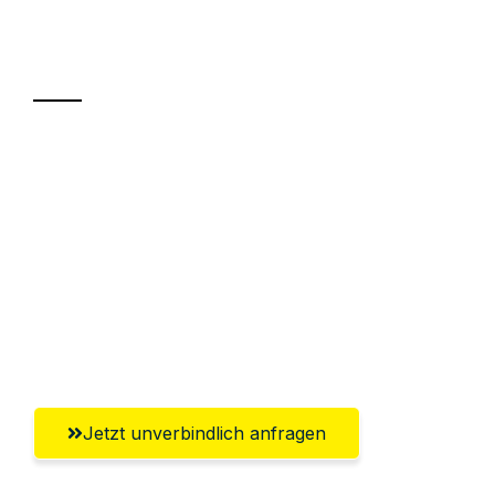
Ihr Umzug oder
Transport
Sparen Sie bis zu 100€ bei Anfrage
Abwicklung innerhalb von 24 Stunden
Versichert bis zu 7.500€
Ggf. komplette Zollabwicklung inklusive
Umfassender Kundensupport aus
Regensburg
Jetzt unverbindlich anfragen